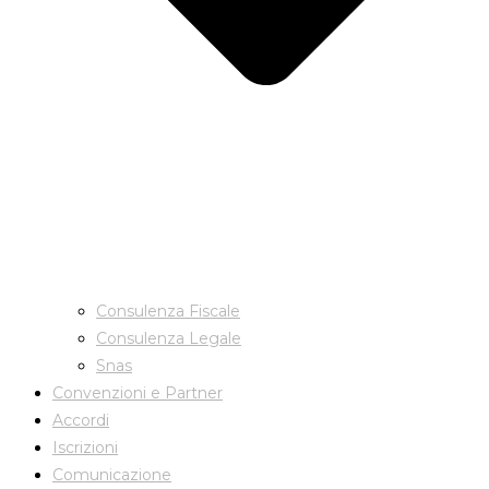
Consulenza Fiscale
Consulenza Legale
Snas
Convenzioni e Partner
Accordi
Iscrizioni
Comunicazione