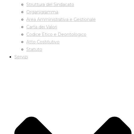
Struttura del Sindacato
Organigramma
Area Amministrativa e Gestionale
Carta dei Valori
Codice Etico e Deontologico
Atto Costitutivo
Statuto
Servizi