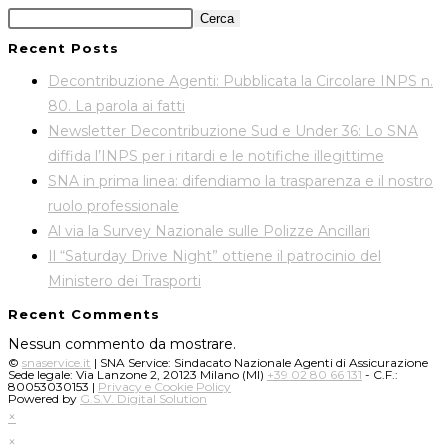
Cerca
Recent Posts
Decontribuzione Agenti: Pubblicata la Circolare INPS n.
80. La parola ai fatti
Newsletter Decontribuzione Sud e Under 36: Lo SNA
diffida l’INPS per i ritardi e le notifiche illegittime
SNA in prima linea: difendiamo la trasparenza e il nostro
ruolo professionale
Al via la Survey Nazionale sulle Polizze Ancillari
Il “Saturday Drive Night” ottiene il patrocinio del
Ministero dei Trasporti
Recent Comments
Nessun commento da mostrare.
©
snaservice.it
| SNA Service: Sindacato Nazionale Agenti di Assicurazione
Sede legale: Via Lanzone 2, 20123 Milano (MI)
+39 02 80 66 131‬
- C.F.:
80053030153 |
Privacy e Cookie Policy
Powered by
G.S.V. Digital Solution
×
×