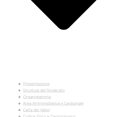
Presentazione
Struttura del Sindacato
Organigramma
Area Amministrativa e Gestionale
Carta dei Valori
Codice Etico e Deontologico