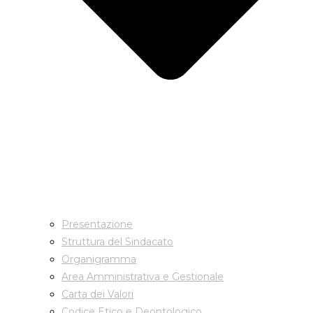
Presentazione
Struttura del Sindacato
Organigramma
Area Amministrativa e Gestionale
Carta dei Valori
Codice Etico e Deontologico