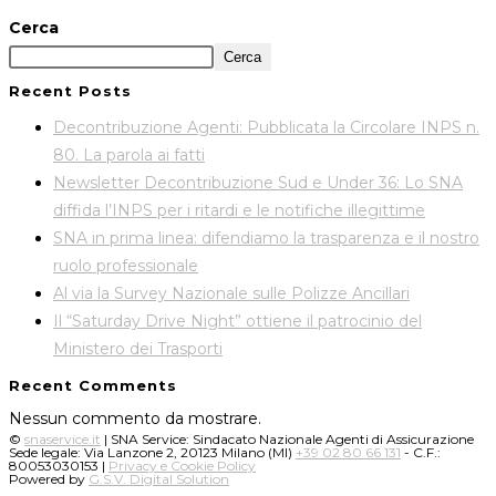
Cerca
Cerca
Recent Posts
Decontribuzione Agenti: Pubblicata la Circolare INPS n.
80. La parola ai fatti
Newsletter Decontribuzione Sud e Under 36: Lo SNA
diffida l’INPS per i ritardi e le notifiche illegittime
SNA in prima linea: difendiamo la trasparenza e il nostro
ruolo professionale
Al via la Survey Nazionale sulle Polizze Ancillari
Il “Saturday Drive Night” ottiene il patrocinio del
Ministero dei Trasporti
Recent Comments
Nessun commento da mostrare.
©
snaservice.it
| SNA Service: Sindacato Nazionale Agenti di Assicurazione
Sede legale: Via Lanzone 2, 20123 Milano (MI)
+39 02 80 66 131‬
- C.F.:
80053030153 |
Privacy e Cookie Policy
Powered by
G.S.V. Digital Solution