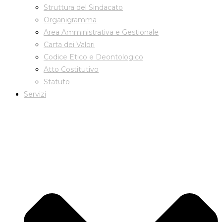
Struttura del Sindacato
Organigramma
Area Amministrativa e Gestionale
Carta dei Valori
Codice Etico e Deontologico
Atto Costitutivo
Statuto
Servizi